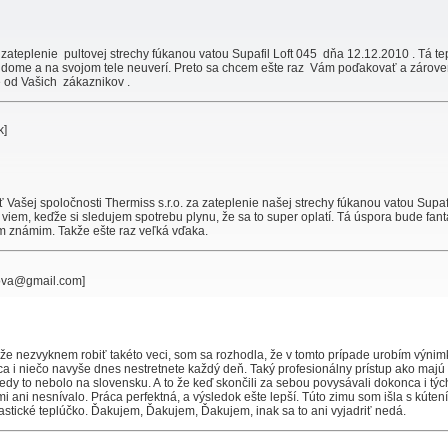
 zateplenie pultovej strechy fúkanou vatou Supafil Loft 045 dňa 12.12.2010 . Tá t
om dome a na svojom tele neuverí. Preto sa chcem ešte raz Vám poďakovať a zárov
ie od Vašich zákaznikov .
k]
ašej spoločnosti Thermiss s.r.o. za zateplenie našej strechy fúkanou vatou Supafi
viem, keďže si sledujem spotrebu plynu, že sa to super oplatí. Tá úspora bude fant
m známim. Takže ešte raz veľká vďaka.
ezlova@gmail.com]
e nezvyknem robiť takéto veci, som sa rozhodla, že v tomto prípade urobím výnim
nca i niečo navyše dnes nestretnete každý deň. Taký profesionálny prístup ako majú
tedy to nebolo na slovensku. A to že keď skončili za sebou povysávali dokonca i týc
i ani nesnívalo. Práca perfektná, a výsledok ešte lepší. Túto zimu som išla s kúten
astické teplúčko. Ďakujem, Ďakujem, Ďakujem, inak sa to ani vyjadriť nedá.