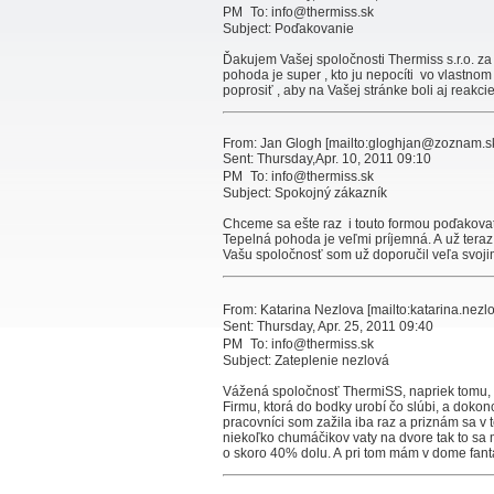
PM To: info@thermiss.sk
Subject: Poďakovanie
Ďakujem Vašej spoločnosti Thermiss s.r.o. za
pohoda je super , kto ju nepocíti vo vlastn
poprosiť , aby na Vašej stránke boli aj reakc
From: Jan Glogh [mailto:gloghjan@zoznam.s
Sent: Thursday,Apr. 10, 2011 09:10
PM To: info@thermiss.sk
Subject: Spokojný zákazník
Chceme sa ešte raz i touto formou poďakovať V
Tepelná pohoda je veľmi príjemná. A už teraz 
Vašu spoločnosť som už doporučil veľa svoji
From: Katarina Nezlova [mailto:katarina.n
Sent: Thursday, Apr. 25, 2011 09:40
PM To: info@thermiss.sk
Subject: Zateplenie nezlová
Vážená spoločnosť ThermiSS, napriek tomu, ž
Firmu, ktorá do bodky urobí čo slúbi, a doko
pracovníci som zažila iba raz a priznám sa v 
niekoľko chumáčikov vaty na dvore tak to sa m
o skoro 40% dolu. A pri tom mám v dome fant