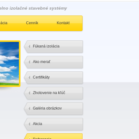
elno izolačné stavebné systémy
lácia
Cenník
Kontakt
Fúkaná izolácia
Ako merať
Certifikáty
Zhotovenie na kľúč
Galéria obrázkov
Akcia