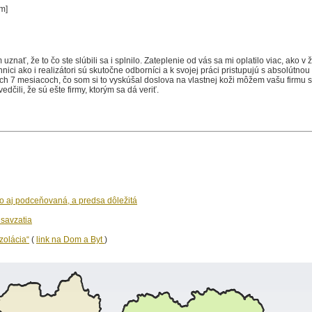
com]
ť, že to čo ste slúbili sa i splnilo. Zateplenie od vás sa mi oplatilo viac, ako v ž
ici ako i realizátori sú skutočne odborníci a k svojej práci pristupujú s absolútnou
tých 7 mesiacoch, čo som si to vyskúšal doslova na vlastnej koži môžem vašu firmu
čili, že sú ešte firmy, ktorým sa dá veriť.
to aj podceňovaná, a predsa dôležitá
savzatia
zolácia“
(
link na Dom a Byt
)