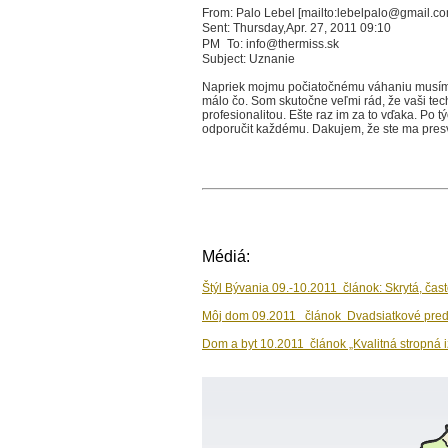
From: Palo Lebel [mailto:lebelpalo@gmail.
Sent: Thursday,Apr. 27, 2011 09:10
PM To: info@thermiss.sk
Subject: Uznanie
Napriek mojmu počiatočnému váhaniu musím uzna
málo čo. Som skutočne veľmi rád, že vaši techn
profesionalitou. Ešte raz im za to vďaka. Po 
odporučit každému. Dakujem, že ste ma presved
Médiá:
Štýl Bývania 09.-10.2011 článok: Skrytá, čas
Môj dom 09.2011 článok Dvadsiatkové pred
Dom a byt 10.2011 článok „Kvalitná stropná i