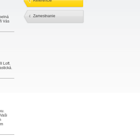
Referencie
Zamestnanie
epelná
eň Vás
l Loft.
astická.
ku.
 Vaši
h
ím