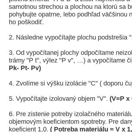
samotnou strechou a plochou na ktorú sa bu
pohybujte opatrne, lebo podhľad väčšinou 
ho poškodiť.
2. Následne vypočítajte plochu podstrešia 
3. Od vypočítanej plochy odpočítame neizo
trámy "P t", výlez "P v", …) a vypočítame č
Pk- Pt- Pv)
4. Zvolíme si výšku izolácie "C" ( doporu č
5. Vypočítajte izolovaný objem "V".
(V=P x 
6. Pre zistenie potreby izolačného materiál
objemovým koeficientom spotreby. Pre daný
koeficient 1,0.
( Potreba materiálu = V x 1,