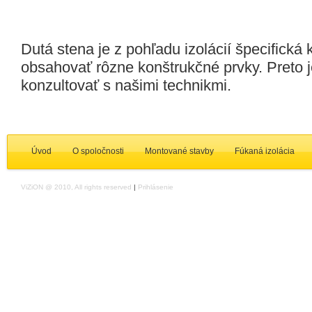
Dutá stena je z pohľadu izolácií špecifická
obsahovať rôzne konštrukčné prvky. Preto 
konzultovať s našimi technikmi.
Úvod
O spoločnosti
Montované stavby
Fúkaná izolácia
ViZiON @ 2010, All rights reserved
|
Prihlásenie