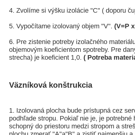
4. Zvolíme si výšku izolácie "C" ( doporu č
5. Vypočítame izolovaný objem "V".
(V=P x
6. Pre zistenie potreby izolačného materiál
objemovým koeficientom spotreby. Pre daný
strecha) je koeficient 1,0.
( Potreba materiá
Väzníková konštrukcia
1. Izolovaná plocha bude prístupná cez servi
podhľade stropu. Pokiaľ nie je, je potrebné h
schopný do priestoru medzi stropom a stre
plochu zmerať "A"a"B" a zistiť najmenšiu a