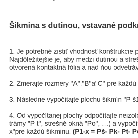
Šikmina s dutinou, vstavané podk
1. Je potrebné zistiť vhodnosť konštrukcie p
Najdôležitejšie je, aby medzi dutinou a stre
otvorená kontaktná fólia a nad ňou odvetr
2. Zmerajte rozmery "A","B"a"C" pre každú 
3. Následne vypočítajte plochu šikmín "P š
4. Od vypočítanej plochy odpočítajte neizo
trámy "P t", strešné okná "Po", …) a vypočí
x"pre každú šikminu.
(P1-x = Pš- Pk- Pt- P