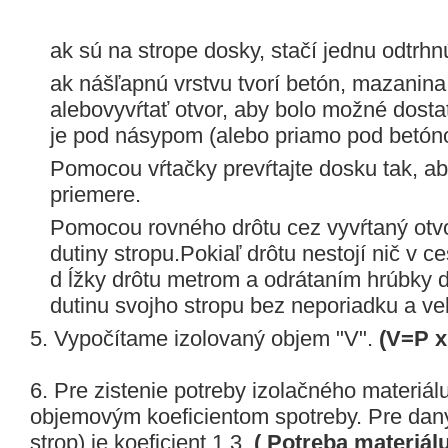
ak sú na strope dosky, stačí jednu odtrh
ak nášľapnú vrstvu tvorí betón, mazanina
alebovyvŕtať otvor, aby bolo možné dostať
je pod násypom (alebo priamo pod betóno
Pomocou vŕtačky prevŕtajte dosku tak, a
priemere.
Pomocou rovného drôtu cez vyvŕtaný otvo
dutiny stropu.Pokiaľ drôtu nestojí nič v 
d ĺžky drôtu metrom a odrátaním hrúbky
dutinu svojho stropu bez neporiadku a ve
5. Vypočítame izolovaný objem "V".
(V=P x
6. Pre zistenie potreby izolačného materiál
objemovým koeficientom spotreby. Pre daný
strop) je koeficient 1,3.
( Potreba materiálu