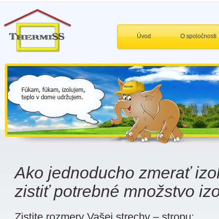
Úvod
O spoločnosti
Ako jednoducho zmerať izol
zistiť potrebné množstvo izo
Zistite rozmery Vašej strechy – stropu: