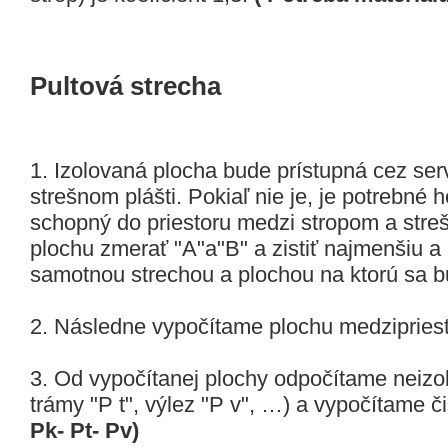
Pultová strecha
1. Izolovaná plocha bude prístupná cez servi
strešnom plášti. Pokiaľ nie je, je potrebné ho
schopný do priestoru medzi stropom a stre
plochu zmerať "A"a"B" a zistiť najmenšiu a
samotnou strechou a plochou na ktorú sa bu
2. Následne vypočítame plochu medzipries
3. Od vypočítanej plochy odpočítame neizo
trámy "P t", výlez "P v", …) a vypočítame č
Pk- Pt- Pv)