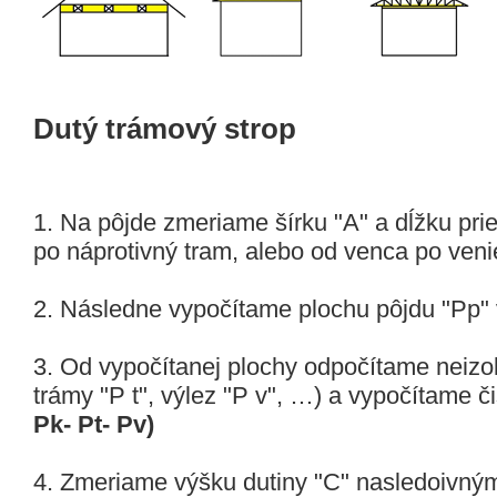
Dutý trámový strop
1. Na pôjde zmeriame šírku "A" a dĺžku pri
po náprotivný tram, alebo od venca po veni
2. Následne vypočítame plochu pôjdu "Pp"
3. Od vypočítanej plochy odpočítame neizo
trámy "P t", výlez "P v", …) a vypočítame č
Pk- Pt- Pv)
4. Zmeriame výšku dutiny "C" nasledoivn