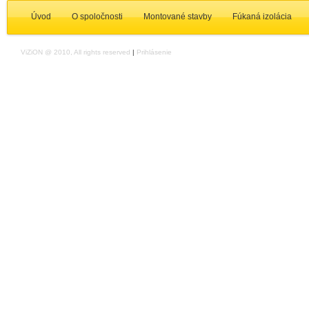
Úvod
O spoločnosti
Montované stavby
Fúkaná izolácia
ViZiON @ 2010, All rights reserved
|
Prihlásenie