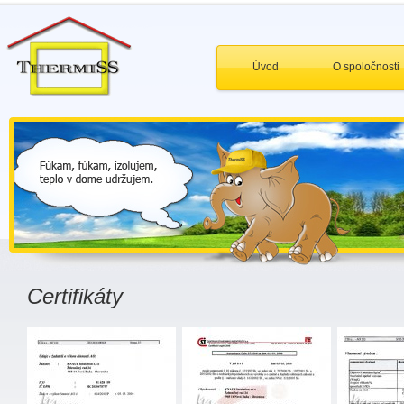
Úvod
O spoločnosti
Certifikáty